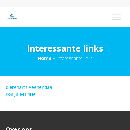
Interessante links
Home
»
Interessante links
dierenarts Veenendaal
konijn eet niet
Over ons